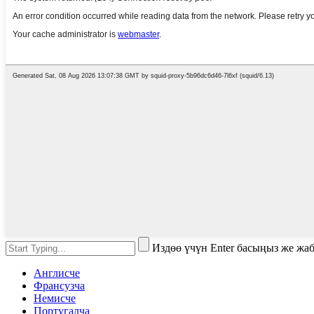
Издөө үчүн Enter басыңыз же жа
Англисче
Франсузча
Немисче
Португалча