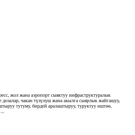
ресс, жол жана аэропорт сыяктуу инфраструктуралык
 дозалар, чакан түзүлүш жана акылга сыярлык жайгашуу,
аштыруу тутуму, бирдей аралаштыруу, туруктуу иштөө,
..