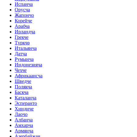
Испанча
Орусча
Жапончо
Корейче
Арабча
Ирландча
Грекче
Түркчө
Итальянча
Датча
Румынча
Индонезияча
Чехче
Африкаансча
Шведче
Полякча
Баскча
Каталанча
Эсперанто
Хиндиче
Лаочо
Албанча
Амхарча
Армянча
Азербайжан