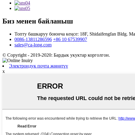
Биз менен байланыш
Топту башкаруу боюнча кеңсе: 18F, Shidaifengfan Bldg. Ma
0086-13811286596
+86 10 67539907
sales@ca-long.com
© Copyright - 2019-2020: Бардык укуктар корголгон.
Электрондук почта жөнөтүү
x