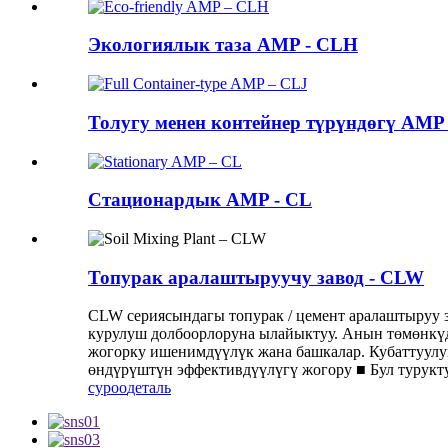
Экологиялык таза AMP - CLH
Толугу менен контейнер түрүндөгү AMP .
Стационардык AMP - CL
Топурак аралаштыруучу завод - CLW
CLW сериясындагы топурак / цемент аралаштыруу з
курулуш долбоорлоруна ылайыктуу. Анын төмөнкүдө
жогорку ишенимдүүлүк жана башкалар. Кубаттуулугу 
өндүрүштүн эффективдүүлүгү жогору ■ Бул турукту
суроо
деталь