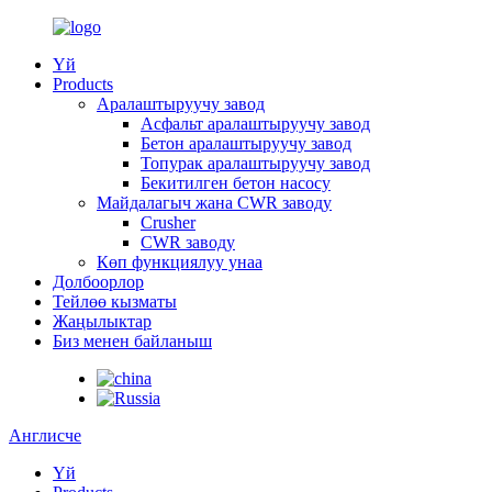
Үй
Products
Аралаштыруучу завод
Асфальт аралаштыруучу завод
Бетон аралаштыруучу завод
Топурак аралаштыруучу завод
Бекитилген бетон насосу
Майдалагыч жана CWR заводу
Crusher
CWR заводу
Көп функциялуу унаа
Долбоорлор
Тейлөө кызматы
Жаңылыктар
Биз менен байланыш
Англисче
Үй