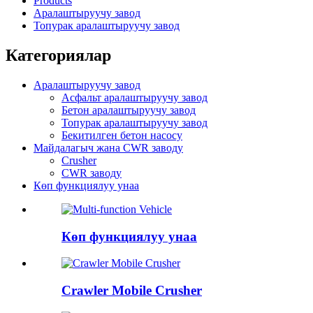
Products
Аралаштыруучу завод
Топурак аралаштыруучу завод
Категориялар
Аралаштыруучу завод
Асфальт аралаштыруучу завод
Бетон аралаштыруучу завод
Топурак аралаштыруучу завод
Бекитилген бетон насосу
Майдалагыч жана CWR заводу
Crusher
CWR заводу
Көп функциялуу унаа
Көп функциялуу унаа
Crawler Mobile Crusher