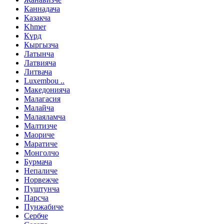
Каннадача
Казакча
Khmer
Күрд
Кыргызча
Латынча
Латвияча
Литвача
Luxembou ..
Македонияча
Малагасия
Малайча
Малаяламча
Малтизче
Маориче
Маратиче
Монголчо
Бурмача
Непаличе
Норвежче
Пуштунча
Парсча
Пунжабиче
Сербче