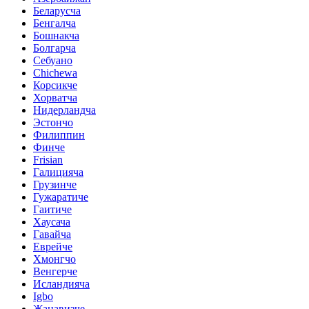
Беларусча
Бенгалча
Бошнакча
Болгарча
Себуано
Chichewa
Корсикче
Хорватча
Нидерландча
Эстончо
Филиппин
Финче
Frisian
Галицияча
Грузинче
Гужаратиче
Гаитиче
Хаусача
Гавайча
Еврейче
Хмонгчо
Венгерче
Исландияча
Igbo
Жанавизче