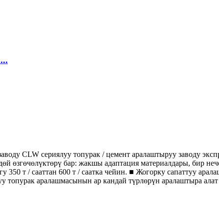
..
аводу CLW сериялуу топурак / цемент аралаштыруу заводу эксп
й өзгөчөлүктөрү бар: жакшы адаптация материалдары, бир нече
350 т / сааттан 600 т / саатка чейин. ■ Жогорку сапаттуу арал
у топурак аралашмасынын ар кандай түрлөрүн аралаштыра алат .